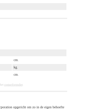
cm.
kg.
cm.
 het
contactformulier
.
poration opgericht om zo in de eigen behoefte