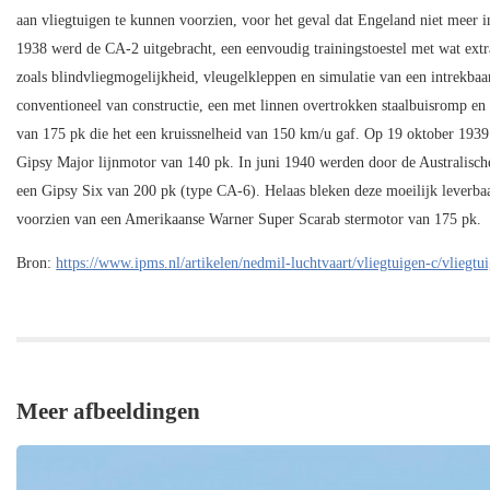
aan vliegtuigen te kunnen voorzien, voor het geval dat Engeland niet meer in
1938 werd de CA-2 uitgebracht, een eenvoudig trainingstoestel met wat extr
zoals blindvliegmogelijkheid, vleugelkleppen en simulatie van een intrekbaar
conventioneel van constructie, een met linnen overtrokken staalbuisromp en
van 175 pk die het een kruissnelheid van 150 km/u gaf. Op 19 oktober 1939 
Gipsy Major lijnmotor van 140 pk. In juni 1940 werden door de Australische
een Gipsy Six van 200 pk (type CA-6). Helaas bleken deze moeilijk leverbaa
voorzien van een Amerikaanse Warner Super Scarab stermotor van 175 pk.
Bron:
https://www.ipms.nl/artikelen/nedmil-luchtvaart/vliegtuigen-c/vlie
Meer afbeeldingen