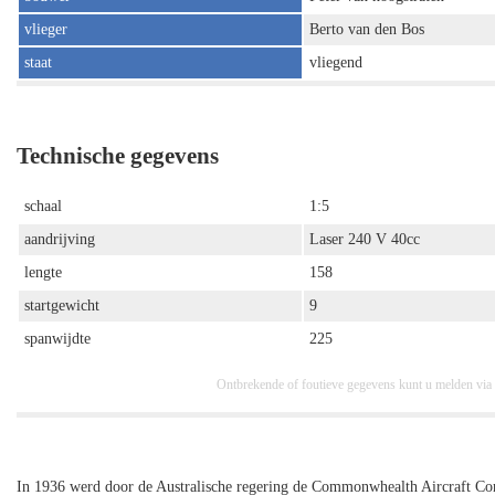
vlieger
Berto van den Bos
staat
vliegend
Technische gegevens
schaal
1:5
aandrijving
Laser 240 V 40cc
lengte
158
startgewicht
9
spanwijdte
225
Ontbrekende of foutieve gegevens kunt u melden via
In 1936 werd door de Australische regering de Commonwhealth Aircraft Cor