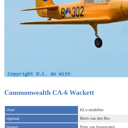
Commonwealth CA-6 Wackett
vloot
KLu modellen
eigenaar
Berto van den Bos
bouwer
Peter van hoogstraten