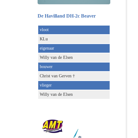
De Havilland DH-2c Beaver
vloot
KLu
eigenaar
Willy van de Elsen
bouwer
Christ van Gerven †
vlieger
Willy van de Elsen