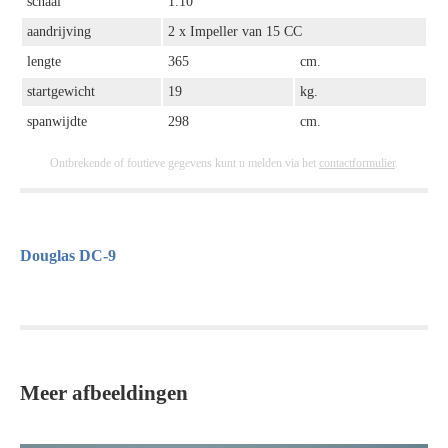
schaal
1:10
aandrijving
2 x Impeller van 15 CC
lengte
365
cm.
startgewicht
19
kg.
spanwijdte
298
cm.
Ontbrekende of foutieve gegevens kunt u melden via het
contactformulier
.
Douglas DC-9
Meer afbeeldingen