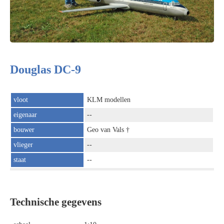
Douglas DC-9
vloot
KLM modellen
eigenaar
--
bouwer
Geo van Vals †
vlieger
--
staat
--
Technische gegevens