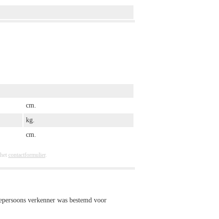
cm.
kg.
cm.
 het
contactformulier
.
eepersoons verkenner was bestemd voor