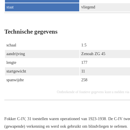
staat
vliegend
Technische gegevens
schaal
1:5
aandrijving
Zenoah ZG 45
lengte
177
startgewicht
11
spanwijdte
258
Ontbrekende of foutieve gegevens kunt u melden via
Fokker C-IV, 31 toestellen waren operationeel van 1923-1938. De C-IV tw
(gewapende) verkenning en werd ook gebruikt om blindvliegen te oefenen.