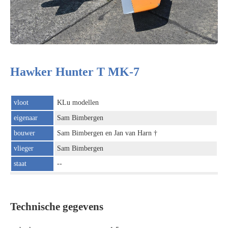
Hawker Hunter T MK-7
vloot
KLu modellen
eigenaar
Sam Bimbergen
bouwer
Sam Bimbergen en Jan van Harn †
vlieger
Sam Bimbergen
staat
--
Technische gegevens