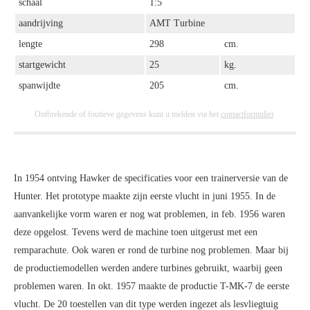
schaal
1:5
aandrijving
AMT Turbine
lengte
298
cm.
startgewicht
25
kg.
spanwijdte
205
cm.
Ontbrekende of foutieve gegevens kunt u melden via het
contactformulier
.
In 1954 ontving Hawker de specificaties voor een trainerversie van de
Hunter. Het prototype maakte zijn eerste vlucht in juni 1955. In de
aanvankelijke vorm waren er nog wat problemen, in feb. 1956 waren
deze opgelost. Tevens werd de machine toen uitgerust met een
remparachute. Ook waren er rond de turbine nog problemen. Maar bij
de productiemodellen werden andere turbines gebruikt, waarbij geen
problemen waren. In okt. 1957 maakte de productie T-MK-7 de eerste
vlucht. De 20 toestellen van dit type werden ingezet als lesvliegtuig